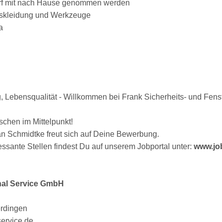
rf mit nach Hause genommen werden
tskleidung und Werkzeuge
a
g, Lebensqualität - Willkommen bei Frank Sicherheits- und Fen
schen im Mittelpunkt!
an Schmidtke freut sich auf Deine Bewerbung.
essante Stellen findest Du auf unserem Jobportal unter:
www.jo
nal Service GmbH
erdingen
service.de